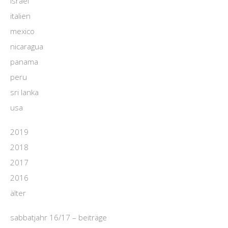
israel
italien
mexico
nicaragua
panama
peru
sri lanka
usa
2019
2018
2017
2016
älter
sabbatjahr 16/17 – beiträge