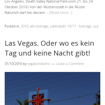
Los Angeles. Death Valley National Park (vom 21. bis 24.
Oktober 2016) Von der Wüstenstadt in die Wüste.
Natürlich darf bei diesem …
[Read more…]
Posted in:
2016
,
alle beiträge
,
sabbatjahr 16/17 - beiträge
,
usa
Las Vegas. Oder wo es kein
Tag und keine Nacht gibt!
31/10/2016
by
vagabondiamo
Leave a Comment