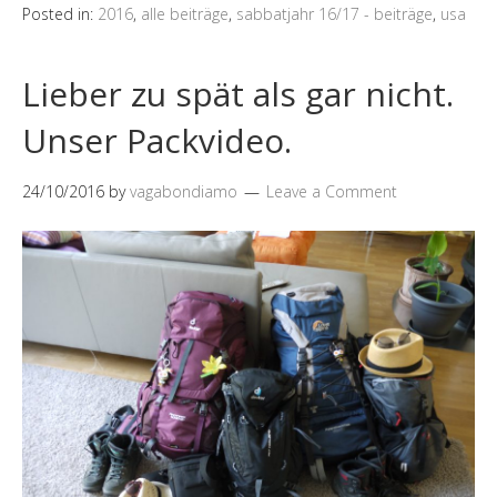
Posted in:
2016
,
alle beiträge
,
sabbatjahr 16/17 - beiträge
,
usa
Lieber zu spät als gar nicht.
Unser Packvideo.
24/10/2016
by
vagabondiamo
Leave a Comment