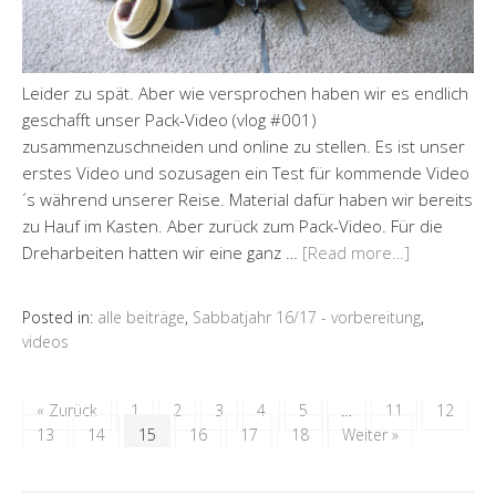
Leider zu spät. Aber wie versprochen haben wir es endlich
geschafft unser Pack-Video (vlog #001)
zusammenzuschneiden und online zu stellen. Es ist unser
erstes Video und sozusagen ein Test für kommende Video
´s während unserer Reise. Material dafür haben wir bereits
zu Hauf im Kasten. Aber zurück zum Pack-Video. Für die
Dreharbeiten hatten wir eine ganz …
[Read more…]
Posted in:
alle beiträge
,
Sabbatjahr 16/17 - vorbereitung
,
videos
« Zurück
1
2
3
4
5
…
11
12
13
14
15
16
17
18
Weiter »