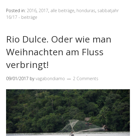
Posted in:
2016
,
2017
,
alle beiträge
,
honduras
,
sabbatjahr
16/17 - beiträge
Rio Dulce. Oder wie man
Weihnachten am Fluss
verbringt!
09/01/2017
by
vagabondiamo
2 Comments