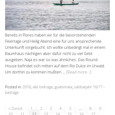
Bereits in Flores haben wir für die bevorstehenden
Feiertage und Heilig Abend eine für uns ansprechende
Unterkunft vorgebucht. Ich wollte unbedingt mal in einem
Baumhaus nächtigen aber dafür nicht zu viel Geld
ausgeben. Naja es war so was ähnliches. Das Round-
House befindet sich mitten auf dem Rio Dulce im Urwald.
Um dorthin zu kommen mußten …
[Read more…]
Posted in:
2016
,
alle beiträge
,
guatemala
,
sabbatjahr 16/17 -
beiträge
« Zurück
1
2
3
4
5
…
8
9
10
11
12
13
14
15
16
17