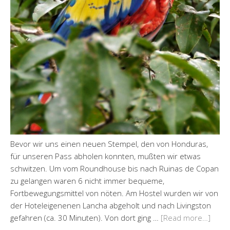
Bevor wir uns einen neuen Stempel, den von Honduras,
für unseren Pass abholen konnten, mußten wir etwas
schwitzen. Um vom Roundhouse bis nach Ruinas de Copan
zu gelangen waren 6 nicht immer bequeme,
Fortbewegungsmittel von nöten. Am Hostel wurden wir von
der Hoteleigenenen Lancha abgeholt und nach Livingston
gefahren (ca. 30 Minuten). Von dort ging …
[Read more…]