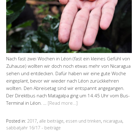
Nach fast zwei Wochen in Léon (fast ein kleines Gefühl von
Zuhause) wollten wir doch noch etwas mehr von Nicaragua
sehen und entdecken. Dafür haben wir eine gute Woche
eingeplant, bevor wir wieder nach Léon zurückkehren
wollten. Den Abreisetag sind wir entspannt angegangen.
Der Direktbus nach Matagalpa ging um 14.45 Uhr vom Bus-
Terminal in Léon. …
[Read more…]
Posted in:
2017
,
alle beiträge
,
essen und trinken
,
nicaragua
,
sabbatjahr 16/17 - beiträge