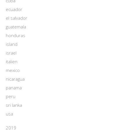
cuba
ecuador
el salvador
guatemala
honduras
island
israel
italien
mexico
nicaragua
panama
peru
sri lanka
usa
2019