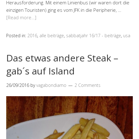
Herausforderung. Mit einem Linienbus (wir waren dort die
einzigen Touristen) ging es vom JFK in die Peripherie, …
[Read more…]
Posted in:
2016
,
alle beiträge
,
sabbatjahr 16/17 - beiträge
,
usa
Das etwas andere Steak –
gab´s auf Island
26/09/2016
by
vagabondiamo
2 Comments