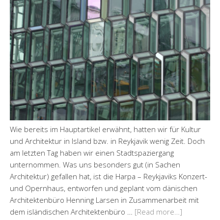
Wie bereits im Hauptartikel erwähnt, hatten wir für Kultur
und Architektur in Island bzw. in Reykjavik wenig Zeit. Doch
am letzten Tag haben wir einen Stadtspaziergang
unternommen. Was uns besonders gut (in Sachen
Architektur) gefallen hat, ist die Harpa – Reykjaviks Konzert-
und Opernhaus, entworfen und geplant vom dänischen
Architektenbüro Henning Larsen in Zusammenarbeit mit
dem isländischen Architektenbüro …
[Read more…]